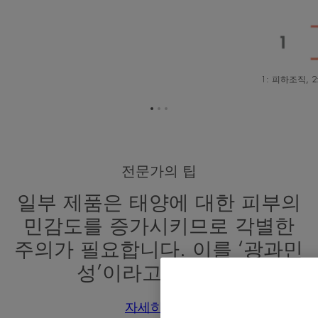
1: 피하조직, 2
항
항
항
목
목
목
1
2
3
로
로
로
전문가의 팁
이
이
이
동
동
동
일부 제품은 태양에 대한 피부의
민감도를 증가시키므로 각별한
주의가 필요합니다. 이를 ‘광과민
성’이라고 합니다.
자세히 보기