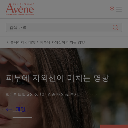
판
매
처
홈페이지
태양
피부에 자외선이 미치는 영향
피부에 자외선이 미치는 영향
업데이트일
26. 6. 10.
, 검증자
의료 부서
.
태양