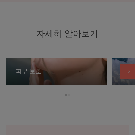
자세히 알아보기
피
부
피부 보호
바다
보
호
항
항
목
목
1
2
로
로
이
이
동
동