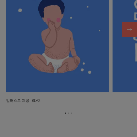
일러스트 제공: BEAX
항
항
항
목
목
목
1
2
3
로
로
로