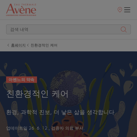
판
매
처
홈페이지
친환경적인 케어
아벤느의 약속
친환경적인 케어
환경, 과학적 진보, 더 낳은 삶을 생각합니다
업데이트일
26. 6. 12.
, 검증자
의료 부서
.