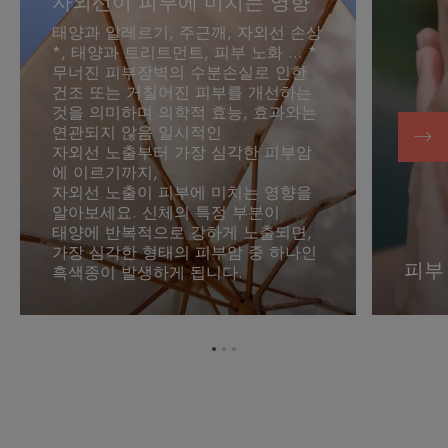
자외선이 피부에 미치는 영향
선
보
태양과 알레르기, 주근깨, 자외선 손상
이
호
*, 태양과 트리트먼트, 피부 노화 ... *
피
무너진 피부장벽의 수분손실로 인한
부
건조 또는 거칠어진 피부를 개선하는
에
것을 의미하며 의학적 효능, 효과와는
미
연관되지 않음 일시적인
치
자외선 노출부터 가장 심각한 피부암
에 이르기까지,
는
자외선 노출이 피부에 미치는 영향을
영
알아보세요. 신체의 특정 부분이
향
태양에 반복적으로 강하게 노출되면,
가장 심각한 형태의 피부암 중 하나인
피부
흑색종이 발생하게 됩니다.
항
항
항
목
목
목
1
2
3
로
로
로
이
이
이