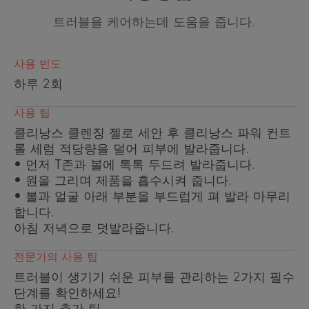
트러블을 케어하는데 도움을 줍니다.
장점
밀크 씨슬에서 추출한 식물성 활성 성분이자 특허
사용 빈도
** 받은 효능이 돋보이는 코메도클라스틴™이 함
하루 2회
유되어 눈에 띄는 효과를 선사하는 혁신적인 트리
트먼트입니다.
사용 팁
클리낭스 클렌징 젤로 세안 후 클리낭스 파워 컨트
효능
롤 세럼 적당량을 덜어 피부에 발라줍니다.
• 먼저 T존과 볼에 톡톡 두드려 발라줍니다.
• 임상적으로 입증된 효과: 트러블*의 원인이 될
• 원을 그리며 제품을 흡수시켜 줍니다.
수 있는 피지를 케어, 코메도클라스틴™이 함유되
• 볼과 얼굴 아래 부분을 부드럽게 펴 발라 마무리
어 있으며, 트러블*이 생기기 쉬운 피부에 사용할
합니다.
수 있습니다. 가볍고 촉촉한 텍스처가 빠르게 스며
아침 저녁으로 덧발라줍니다.
들어 쉽게 바를 수 있습니다.
• 빠른 효과: 클리낭스 파워 컨트롤 세럼으로 7일
전문가의 사용 팁
***만에 깨끗해진 피부를 경험해보세요.
트러블이 생기기 쉬운 피부를 관리하는 2가지 필수
• 저자극성 제품: 클리낭스 파워 컨트롤은 민감한
단계를 확인하세요!
피부에도 사용할 수 있는 제품****입니다. 모공을