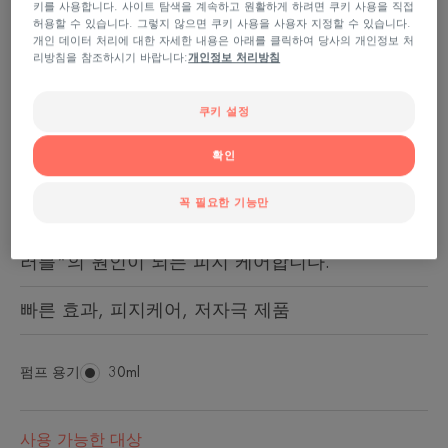
키를 사용합니다. 사이트 탐색을 계속하고 원활하게 하려면 쿠키 사용을 직접
허용할 수 있습니다. 그렇지 않으면 쿠키 사용을 사용자 지정할 수 있습니다.
개인 데이터 처리에 대한 자세한 내용은 아래를 클릭하여 당사의 개인정보 처
리방침을 참조하시기 바랍니다:
개인정보 처리방침
빠른 효능
재발 방지***
쿠키 설정
확인
저자극성
향료 무첨가
꼭 필요한 기능만
특허**활성 성분 코메도클라스틴™이 함유되어 트
러블*의 원인이 되는 피지 케어합니다.
빠른 효과, 피지케어, 저자극 제품
펌프 용기
펌
30ml
프
용
기
사용 가능한 대상