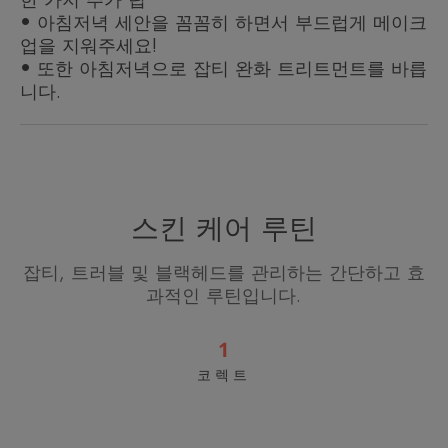
한 가지 추가 팁
막지 않는 포뮬라이며, 인공 향료가 첨가되지 않았
• 아침저녁 세안을 꼼꼼히 하면서 부드럽게 메이크
습니다.
업을 지워주세요!
• 또한 아침저녁으로 잡티 완화 트리트먼트를 바릅
니다.
텍스처
텍스처의 장점
수분감이 느껴지는 텍스처로 빠르게 흡수되며 가벼운 사
용감과 함께 산뜻한 마무리감을 선사합니다.
스킨 케어 루틴
제품의 향기
잡티, 트러블 및 블랙헤드를 관리하는 간단하고 효
인공향료 무첨가*
과적인 루틴입니다.
*최종공정기준
1
*유수분감 또는 피지에 의한 트러블
**특허 등록 완료 WO2018 002338 A1
코렉트
***PhD Tials, 소비자 만족도, 총 51명, 7일동안 사용 후, 포르투갈, 2019
클
****51명을 대상으로 클리낭스 파워 컨트롤 세럼을 하루에 2회 56일간 사
용한 후 피부과에서 실시한 민감도 및 효능 평가
리
낭