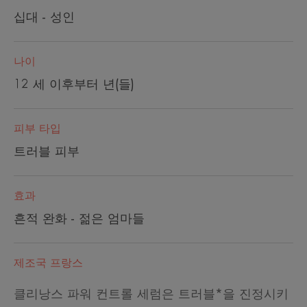
십대 - 성인
나이
12 세 이후부터 년(들)
피부 타입
트러블 피부
효과
흔적 완화 - 젊은 엄마들
제조국 프랑스
클리낭스 파워 컨트롤 세럼은 트러블*을 진정시키