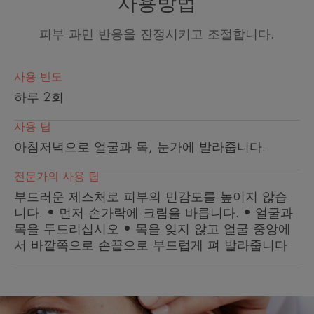
사용방법
피부 과민 반응을 진정시키고 조절합니다.
효능
사용 빈도
-포스트 바이오틱 활성 특허 성분*으로 빠른 진정
하루 2회
효과를 줍니다.
-피부 장벽 강화&24시간**수분 보습 지속 효과를
사용 팁
줍니다.
아침저녁으로 얼굴과 목, 눈가에 발라줍니다.
-97% 자연 유래 성분***을 포함하고 있습니다.
전문가의 사용 팁
*WO2019229248A1
부드러운 제스처로 피부의 민감도를 높이지 않습
**CENTRE DE RECHERCHE SUR LA PEAU, 성인, 전완부 1회 도포시 무도포
비교, 24시간 수분효과 평가
니다. • 먼저 손가락에 크림을 바릅니다. • 얼굴과
***ISO16128 계산 기준이며 식약처 기준에 따른 천연화장품은 아님
목을 두드리십시오 • 목을 잊지 않고 얼굴 중앙에
서 바깥쪽으로 손끝으로 부드럽게 펴 발라줍니다