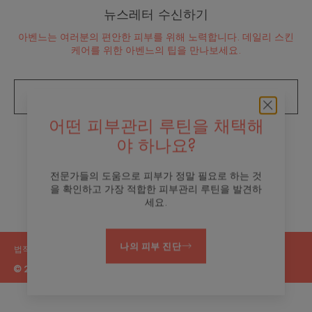
뉴스레터 수신하기
아벤느는 여러분의 편안한 피부를 위해 노력합니다. 데일리 스킨
케어를 위한 아벤느의 팁을 만나보세요.
뉴스레터 구독
어떤 피부관리 루틴을 채택해
브랜드 소개
야 하나요?
연락처
전문가들의 도움으로 피부가 정말 필요로 하는 것
을 확인하고 가장 적합한 피부관리 루틴을 발견하
세요.
나의 피부 진단
법적 고지
개인정보 처리방침
쿠키 설정
© 2026 오 떼르말 아벤느