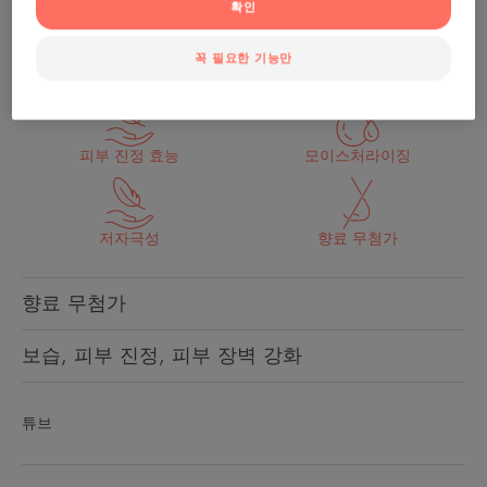
확인
건조하고 민감한 피부를 빠르게 진정시켜 주는 고
보습 페이셜 밤
꼭 필요한 기능만
피부 진정 효능
모이스처라이징
저자극성
향료 무첨가
향료 무첨가
보습, 피부 진정, 피부 장벽 강화
튜브