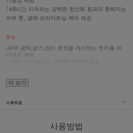
기능성 세럼
168시간 지속되는 강력한 항산화 효과와 환해지는
피부 톤, 광채 브라이트닝 케어 제공
효능
-피부 광채,밝기,잡티 흔적을 개선하는 트리플 래
디언스 케어
-168시간 지속되는 강력한 항산화 효과
-효과적인 주름 개선으로 매끈한 피부결 완성
-피부 저자극 테스트 완료
-논코메도제닉 테스트 완료
더 보기
사용방법
텍스처
사용방법