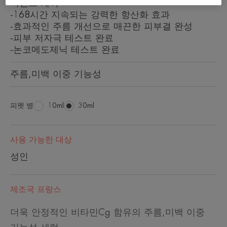
디언스 케어
-168시간 지속되는 강력한 항산화 효과
-효과적인 주름 개선으로 매끈한 피부결 완성
-피부 저자극 테스트 완료
-논코메도제닉 테스트 완료
주름,미백 이중 기능성
피펫 병
피
10ml
피
30ml
펫
펫
병
병
사용 가능한 대상
성인
제조국 프랑스
더욱 안정적인 비타민Cg 함유의 주름,미백 이중