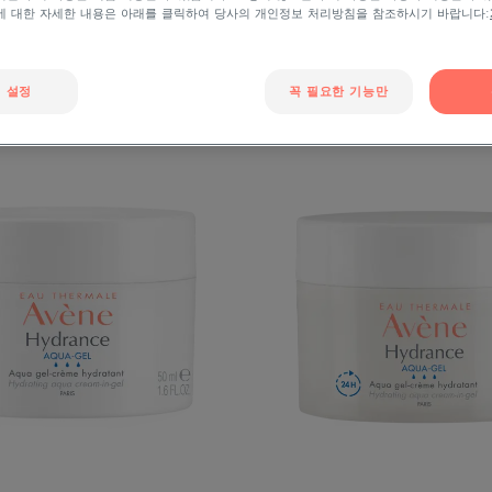
에 대한 자세한 내용은 아래를 클릭하여 당사의 개인정보 처리방침을 참조하시기 바랍니다:
 설정
꼭 필요한 기능만
이
이
드
드
랑
랑
스
스
아
아
쿠
쿠
아
아
크
크
림-
림-
인-
인-
젤
젤
EX