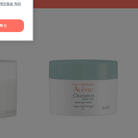
개인정보 처리
확인
클
리
낭
스
아
쿠
아
크
림-
인-
젤