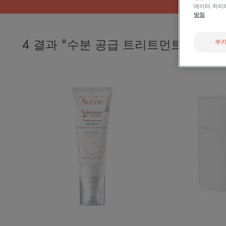
데이터 처리
방침
4 결과 "수분 공급 트리트먼트"
쿠키
컨
트
롤
크
림