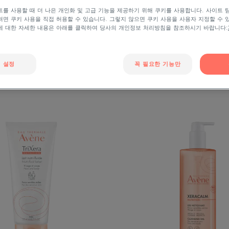
를 사용할 때 더 나은 개인화 및 고급 기능을 제공하기 위해 쿠키를 사용합니다. 사이트 
면 쿠키 사용을 직접 허용할 수 있습니다. 그렇지 않으면 쿠키 사용을 사용자 지정할 수 
에 대한 자세한 내용은 아래를 클릭하여 당사의 개인정보 처리방침을 참조하시기 바랍니다:
제품 유형
사용 대상
 설정
꼭 필요한 기능만
"
트
제
릭
라
세
캄
라
뉴
뉴
트
트
리
리-
션
플
클
루
렌
이
징