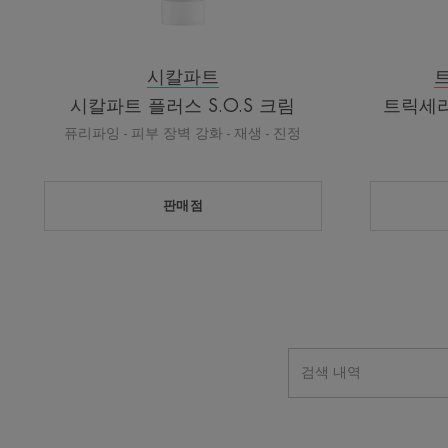
시칼파트
시칼파트 플러스 S.O.S 크림
트릭세라
퓨리파잉 - 피부 장벽 강화 - 재생 - 진정
판매점