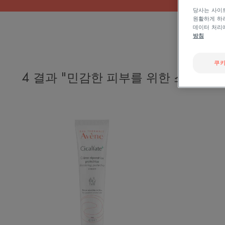
당사는 사이트
원활하게 하려
데이터 처리
방침
쿠키
4 결과 "민감한 피부를 위한 스킨케어
시
칼
파
트
플
러
스
S.O.S
크
림