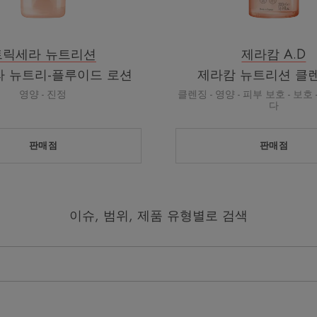
드
젤
로
션
트릭세라 뉴트리션
제라캄 A.D
 뉴트리-플루이드 로션
제라캄 뉴트리션 클
영양 - 진정
클렌징 - 영양 - 피부 보호 - 보호
다
판매점
판매점
이슈, 범위, 제품 유형별로 검색