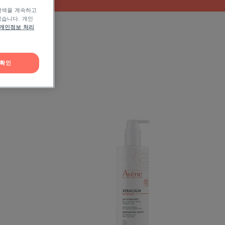
탐색을 계속하고
있습니다. 개인
개인정보 처리
확인
제
라
캄
뉴
트
리
션
로
션