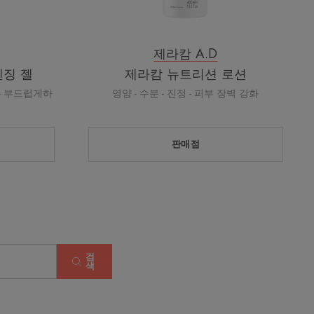
제라캄 A.D
렌징 젤
제라캄 뉴트리션 로션
 - 부드럽게하
영양 - 수분 - 진정 - 피부 장벽 강화
판매점
검
색