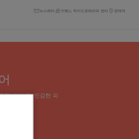
뉴스레터
아벤느 하이드로테라피 센터
판매처
어
림, 마스크, 민감한 피
만나보세요.