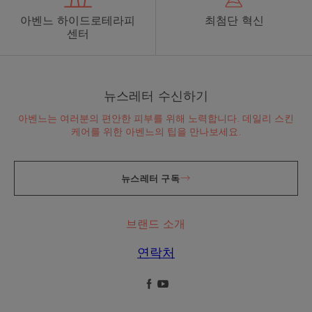
아벤느 하이드로테라피
최첨단 혁신
센터
뉴스레터 수신하기
어떤 피부관리 루틴을 채택해
아벤느는 여러분의 편안한 피부를 위해 노력합니다. 데일리 스킨
케어를 위한 아벤느의 팁을 만나보세요.
야 하나요?
전문가들의 도움으로 피부가 정말 필요로 하는 것
뉴스레터 구독
을 확인하고 가장 적합한 피부관리 루틴을 발견하
세요.
브랜드 소개
나의 피부 진단
연락처