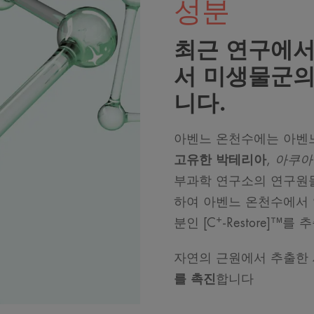
성분
최근 연구에서
서 미생물군의
니다.
아벤느 온천수에는 아벤느
고유한 박테리아
,
아쿠아
부과학 연구소의 연구원
하여 아벤느 온천수에서 
+
분인 [C
-Restore]™
자연의 근원에서 추출한
를 촉진
합니다