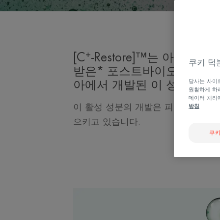
+
[C
-Restore]™는 아벤느
쿠키 덕
받은* 포스트바이오틱 활성
당사는 사이트
아에서 개발된 이 성분은 피
원활하게 하려
데이터 처리
이 활성 성분의 개발은 피부 개선에 
방침
으키고 있습니다.
쿠키