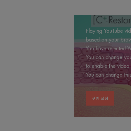
Playing YouTube vide
based on your brows
You have rejected Y
You can change your
to enable the video.
You can change this
쿠키 설정