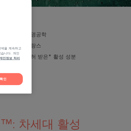
원
생명공학
산지
프랑스
탐색을 계속하고
있습니다. 개인
허
특허 받은* 활성 성분
개인정보 처리
확인
re]™: 차세대 활성