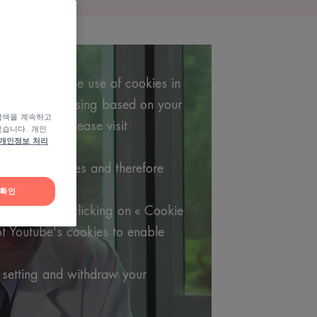
os requires the use of cookies in
argeted advertising based on your
탐색을 계속하고
formation, please visit
있습니다. 개인
개인정보 처리
 policy.
utube's cookies and therefore
video.
확인
 choices by clicking on « Cookie
t Youtube's cookies to enable
 setting and withdraw your